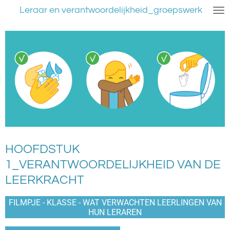
Leraar en verantwoordelijkheid_groepswerk
Ga
direct
naar
de
hoofdinhoud
HOOFDSTUK
1_VERANTWOORDELIJKHEID VAN DE
LEERKRACHT
FILMPJE - KLASSE - WAT VERWACHTEN LEERLINGEN VAN
HUN LERAREN